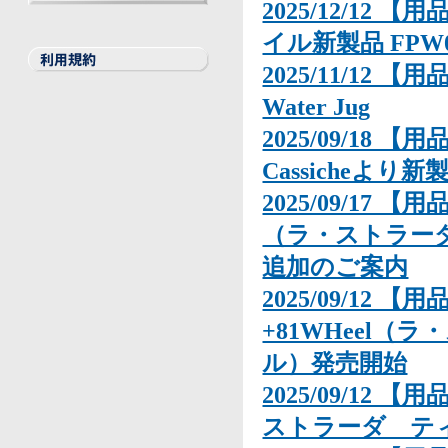
2025/12/1
BILSTEIN
THULE
GT Radial
Elbach
LA STRADA
REMUS
Other
イル新製品 FPW
2025/11/12 【用品
Water Jug
2025/09/18 
Cassicheより
2025/09/17 【
（ラ・ストラー
追加のご案内
2025/09/12 
+81WHeel
ル）発売開始
2025/09/12 
ストラーダ テ