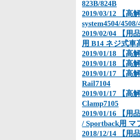
823B/824B
2019/03/12 【
system4504/4508/
2019/02/04 【
用 B14 ネジ式
2019/01/18 【
2019/01/18 【
2019/01/17 【高
Rail7104
2019/01/17 【
Clamp7105
2019/01/16 【
/ Sportback用
2018/12/14 