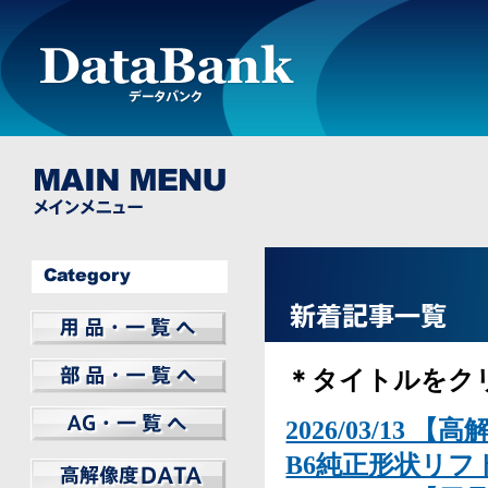
BILSTEIN
REMUS
THULE
WHEEL
LIGHTWEIGHT
Elbach
FUCHS
GT Radial
PHILIPS
AMSECHS
Other
＊タイトルをク
MAGNAFLOW
WeatherTech
ARNOTT
CHAMPION
MANN FILTER
SWAG
Other
フレシャスプラス
2026/03/13
B6純正形状リ