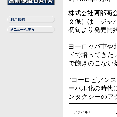
BILSTEIN
THULE
GT Radial
Elbach
LA STRADA
REMUS
Other
株式会社阿部商
文保）は、ジャ
初旬より発売開
ヨーロッパ車や
ドで培ってきた
で飽きのこない
“ヨーロピアン
ーバル化の時代
ンタクシーのア
ファイル1