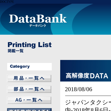
DOCTYPE
BILSTEIN
REMUS
THULE
WHEEL
LIGHTWEIGHT
Elbach
FUCHS
GT Radial
PHILIPS
AMSECHS
Other
2018/08/06
MAGNAFLOW
WeatherTech
ARNOTT
CHAMPION
MANN FILTER
SWAG
Other
フレシャスプラス
ジャパンタクシ
内-2018年8月6日-