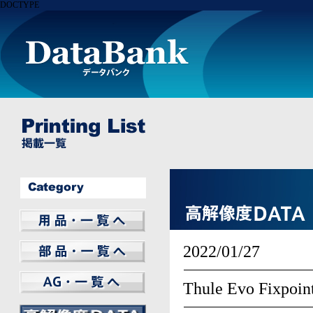
DOCTYPE
BILSTEIN
REMUS
THULE
WHEEL
LIGHTWEIGHT
Elbach
FUCHS
GT Radial
PHILIPS
AMSECHS
Other
2022/01/27
MAGNAFLOW
WeatherTech
ARNOTT
CHAMPION
MANN FILTER
SWAG
Other
フレシャスプラス
Thule Evo Fix