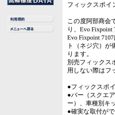
フィックスポイ
BILSTEIN
THULE
GT Radial
Elbach
LA STRADA
REMUS
Other
この度阿部商会で
り、Evo Fixpo
Evo Fixpoi
ト（ネジ穴）が
ります。
別売フィックス
用しない際はフ
●フィックスポイ
●バー（スクエア
ー）、車種別キッ
●確実な取付が