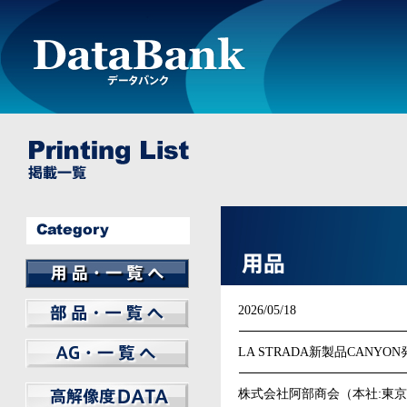
BILSTEIN
REMUS
THULE
WHEEL
LIGHTWEIGHT
Elbach
FUCHS
GT Radial
PHILIPS
AMSECHS
Other
2026/05/18
MAGNAFLOW
WeatherTech
ARNOTT
CHAMPION
MANN FILTER
SWAG
Other
フレシャスプラス
LA STRADA新製品CANYO
株式会社阿部商会（本社:東京都