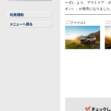
ーダ)」より、アウトドア・
BILSTEIN
THULE
GT Radial
Elbach
LA STRADA
REMUS
Other
オン）」が発売になりました
ファイル1