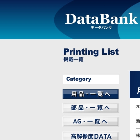
BILSTEIN
REMUS
THULE
WHEEL
LIGHTWEIGHT
Elbach
FUCHS
GT Radial
PHILIPS
AMSECHS
Other
20
MAGNAFLOW
WeatherTech
ARNOTT
CHAMPION
MANN FILTER
SWAG
Other
フレシャスプラス
新
株