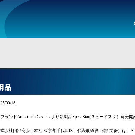
25/09/18
ブランドAutostrada Cassicheより新製品SpeedStar(スピードスタ）発売開
式会社阿部商会（本社:東京都千代田区、代表取締役:阿部 文保）は、Auto