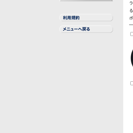
ラ
BILSTEIN
THULE
GT Radial
Elbach
LA STRADA
REMUS
Other
る